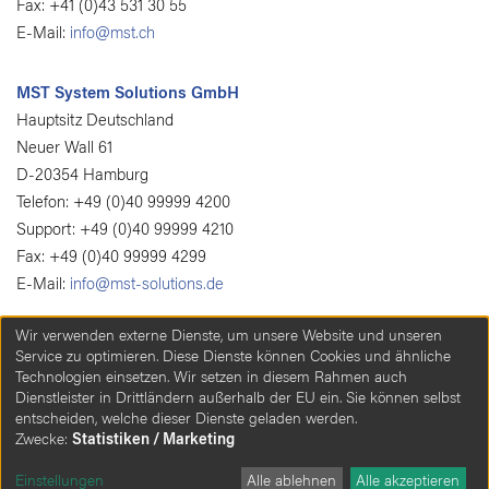
Fax: +41 (0)43 531 30 55
E-Mail:
info@mst.ch
MST System Solutions GmbH
Hauptsitz Deutschland
Neuer Wall 61
D-20354 Hamburg
Telefon: +49 (0)40 99999 4200
Support: +49 (0)40 99999 4210
Fax: +49 (0)40 99999 4299
E-Mail:
info@mst-solutions.de
Wir verwenden externe Dienste, um unsere Website und unseren
Service zu optimieren. Diese Dienste können Cookies und ähnliche
Technologien einsetzen. Wir setzen in diesem Rahmen auch
Dienstleister in Drittländern außerhalb der EU ein. Sie können selbst
Cookie-Einstellungen
Impressum
AGB
Datenschutzerklärung
entscheiden, welche dieser Dienste geladen werden.
MST Deutschland
Zwecke:
Statistiken / Marketing
© 2026 MST Systemtechnik AG. Alle Rechte vorbehalten.
Einstellungen
Alle ablehnen
Alle akzeptieren