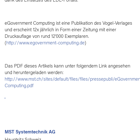
dank des Einsatzes des EDL-Portals.
eGovernment Computing ist eine Publikation des Vogel-Verlages
und erscheint 12x jährlich in Form einer Zeitung mit einer
Druckauflage von rund 12'000 Exemplaren.
(
http://www.egovernment-computing.de
)
Das PDF dieses Artikels kann unter folgendem Link angesehen
und heruntergeladen werden:
http://www.mst.ch/sites/default/files/files/pressepubli/eGovernmen
Computing.pdf
MST Systemtechnik AG